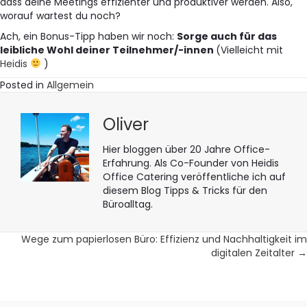
dass deine Meetings effizienter und produktiver werden. Also,
worauf wartest du noch?
Ach, ein Bonus-Tipp haben wir noch:
Sorge auch für das
leibliche Wohl deiner Teilnehmer/-innen
(Vielleicht mit
Heidis
)
Posted in
Allgemein
Oliver
Hier bloggen über 20 Jahre Office-
Erfahrung. Als Co-Founder von Heidis
Office Catering veröffentliche ich auf
diesem Blog Tipps & Tricks für den
Büroalltag.
Posts
Wege zum papierlosen Büro: Effizienz und Nachhaltigkeit im
digitalen Zeitalter →
navigation