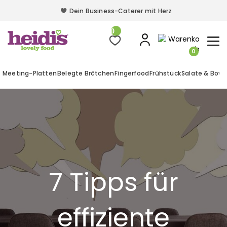
Dein Business-Caterer mit Herz
Dein Business-Caterer mit Herz
0
0
Meeting-Platten
Belegte Brötchen
Fingerfood
Frühstück
Salate & Bowl
7 Tipps für
effiziente