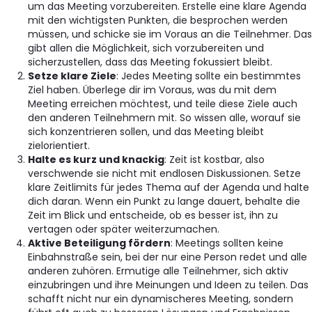
um das Meeting vorzubereiten. Erstelle eine klare Agenda
mit den wichtigsten Punkten, die besprochen werden
müssen, und schicke sie im Voraus an die Teilnehmer. Das
gibt allen die Möglichkeit, sich vorzubereiten und
sicherzustellen, dass das Meeting fokussiert bleibt.
Setze klare Ziele
: Jedes Meeting sollte ein bestimmtes
Ziel haben. Überlege dir im Voraus, was du mit dem
Meeting erreichen möchtest, und teile diese Ziele auch
den anderen Teilnehmern mit. So wissen alle, worauf sie
sich konzentrieren sollen, und das Meeting bleibt
zielorientiert.
Halte es kurz und knackig
: Zeit ist kostbar, also
verschwende sie nicht mit endlosen Diskussionen. Setze
klare Zeitlimits für jedes Thema auf der Agenda und halte
dich daran. Wenn ein Punkt zu lange dauert, behalte die
Zeit im Blick und entscheide, ob es besser ist, ihn zu
vertagen oder später weiterzumachen.
Aktive Beteiligung fördern
: Meetings sollten keine
Einbahnstraße sein, bei der nur eine Person redet und alle
anderen zuhören. Ermutige alle Teilnehmer, sich aktiv
einzubringen und ihre Meinungen und Ideen zu teilen. Das
schafft nicht nur ein dynamischeres Meeting, sondern