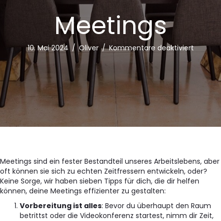
Meetings
für
10. Mai 2024
/
Oliver
/
Kommentare deaktiviert
7
Tipps
für
effizien
Meeting
Meetings sind ein fester Bestandteil unseres Arbeitslebens, aber
oft können sie sich zu echten Zeitfressern entwickeln, oder?
Keine Sorge, wir haben sieben Tipps für dich, die dir helfen
können, deine Meetings effizienter zu gestalten:
Vorbereitung ist alles
: Bevor du überhaupt den Raum
betrittst oder die Videokonferenz startest, nimm dir Zeit,