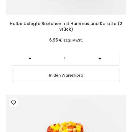
Halbe belegte Brötchen mit Hummus und Karotte (2
Stück)
6,95
€
zzgl. MwSt.
Halbe
belegte
-
+
Brötchen
mit
Hummus
und
In den Warenkorb
Karotte
(2
Stück)
Menge