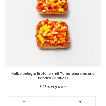
Halbe belegte Brötchen mit Tomatencreme und
Paprika (2 Stück)
6,95
€
zzgl. MwSt.
Halbe
belegte
-
+
Brötchen