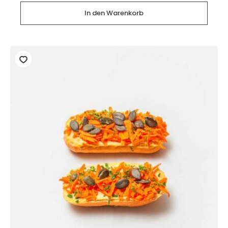
Avocado
und
In den Warenkorb
Gurke
(2
Stück)
Menge