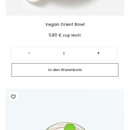
Vegan Orient Bowl
11,80
€
zzgl. MwSt.
Vegan
Orient
-
+
Bowl
Menge
In den Warenkorb