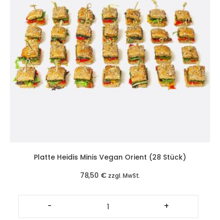
Platte Heidis Minis Vegan Orient (28 Stück)
78,50
€
zzgl. MwSt.
Platte
Heidis
-
+
Minis
Vegan