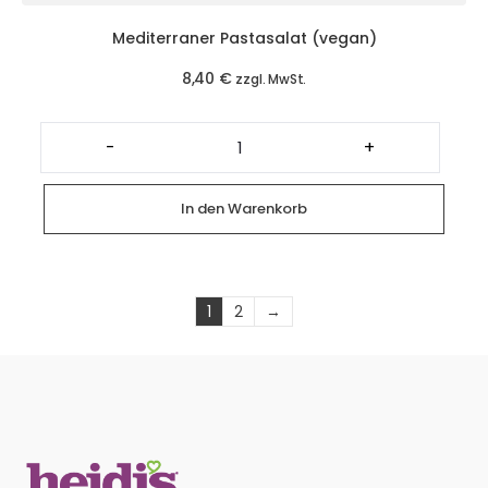
Mediterraner Pastasalat (vegan)
8,40
€
zzgl. MwSt.
Mediterraner
Pastasalat
-
+
(vegan)
Menge
In den Warenkorb
1
2
→