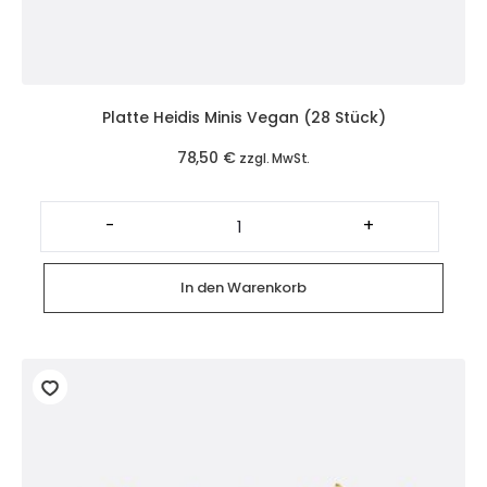
Platte Heidis Minis Vegan (28 Stück)
78,50
€
zzgl. MwSt.
Platte
Heidis
-
+
Minis
Vegan
(28
Stück)
In den Warenkorb
Menge