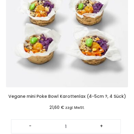
Vegane mini Poke Bowl Karottenlax (4-5cm ?, 4 Sück)
21,60
€
zzgl. MwSt.
Vegane
mini
-
+
Poke
Bowl