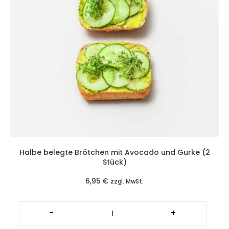
Halbe belegte Brötchen mit Avocado und Gurke (2
Stück)
6,95
€
zzgl. MwSt.
Halbe
belegte
-
+
Brötchen
mit