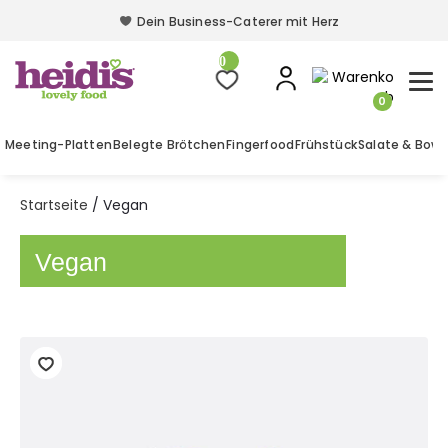
Dein Business-Caterer mit Herz
Dein Business-Caterer mit Herz
0
0
Meeting-Platten
Belegte Brötchen
Fingerfood
Frühstück
Salate & Bowl
Startseite
/ Vegan
Vegan