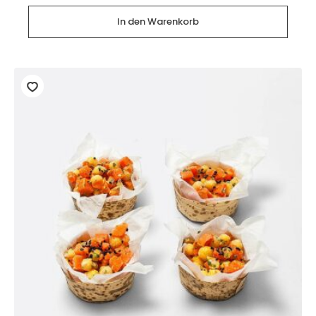
Karottenlax
(4-
In den Warenkorb
5cm
?,
4
Sück)
Menge