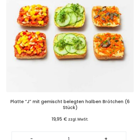
Platte “J” mit gemischt belegten halben Brötchen (6
Stück)
19,95
€
zzgl. MwSt.
Platte
"J"
-
+