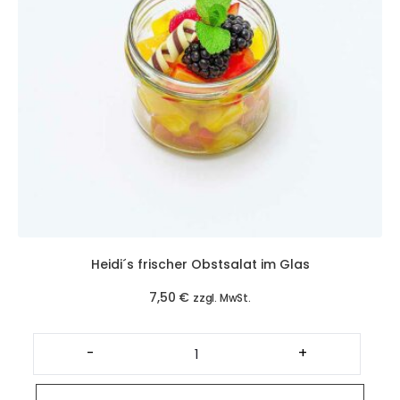
Heidi´s frischer Obstsalat im Glas
7,50
€
zzgl. MwSt.
Heidi
´s
-
+
frischer
Obstsalat
im