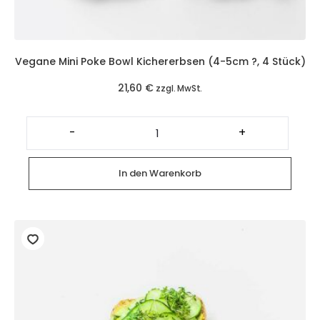
Vegane Mini Poke Bowl Kichererbsen (4-5cm ?, 4 Stück)
21,60
€
zzgl. MwSt.
Vegane
Mini
-
+
Poke
Bowl
Kichererbsen
(4-
In den Warenkorb
5cm
?,
4
Stück)
Menge