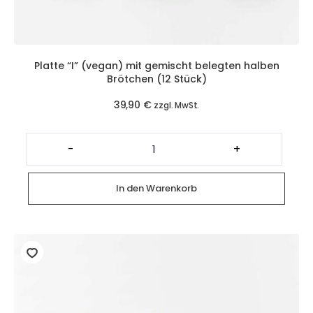
Platte “I” (vegan) mit gemischt belegten halben
Brötchen (12 Stück)
39,90
€
zzgl. MwSt.
Platte
"I"
-
+
(vegan)
mit
gemischt
belegten
In den Warenkorb
halben
Brötchen
(12
Stück)
Menge