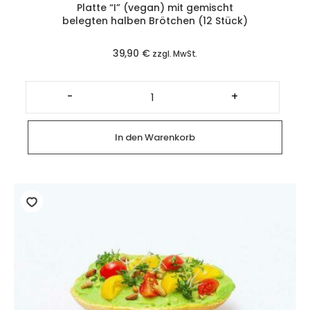
Platte “I” (vegan) mit gemischt
belegten halben Brötchen (12 Stück)
39,90
€
zzgl. MwSt.
Platte
"I"
-
+
(vegan)
mit
gemischt
belegten
In den Warenkorb
halben
Brötchen
(12
Stück)
Menge