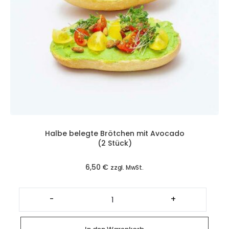
Halbe belegte Brötchen mit Avocado
(2 Stück)
6,50
€
zzgl. MwSt.
Halbe
belegte
-
+
Brötchen
mit
Avocado
(2