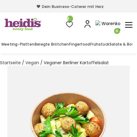
Dein Business-Caterer mit Herz
Dein Business-Caterer mit Herz
0
0
Meeting-Platten
Belegte Brötchen
Fingerfood
Frühstück
Salate & Bowl
Startseite
/
Vegan
/ Veganer Berliner Kartoffelsalat