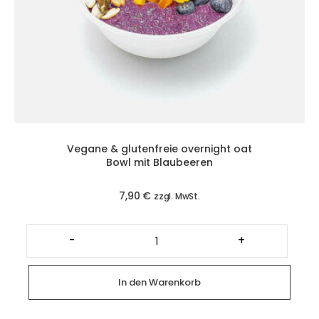
Vegane & glutenfreie overnight oat
Bowl mit Blaubeeren
7,90
€
zzgl. MwSt.
Vegane
&
-
+
glutenfreie
overnight
oat
Bowl
In den Warenkorb
mit
Blaubeeren
Menge