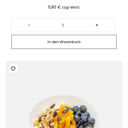
11,80
€
zzgl. MwSt.
Vegan
Orient
-
+
Bowl
Menge
In den Warenkorb