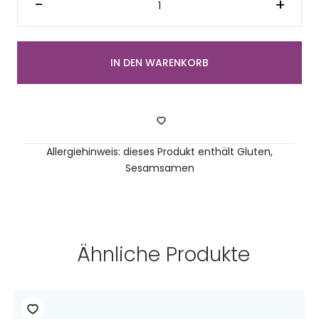
-
+
Sesamring
mit
Avocado
Creme
(2
Stück
IN DEN WARENKORB
Menge
Allergiehinweis: dieses Produkt enthält Gluten,
Sesamsamen
Ähnliche Produkte