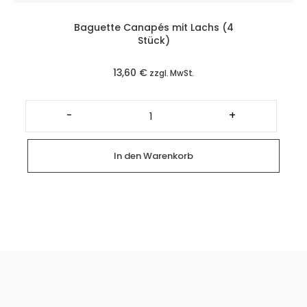
Baguette Canapés mit Lachs (4
Stück)
13,60
€
zzgl. MwSt.
Baguette
Canapés
-
+
mit
Lachs
(4
Stück)
In den Warenkorb
Menge