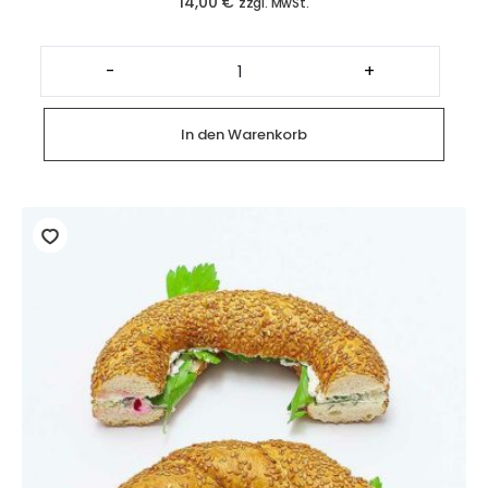
14,00
€
zzgl. MwSt.
Glutenfreie
Canapés
-
+
Lachs
(4
Stück)
Menge
In den Warenkorb