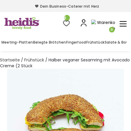
Dein Business-Caterer mit Herz
Dein Business-Caterer mit Herz
0
0
Meeting-Platten
Belegte Brötchen
Fingerfood
Frühstück
Salate & Bowl
Startseite
/
Frühstück
/ Halber veganer Sesamring mit Avocado
Creme (2 Stück