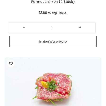
Parmaschinken (4 Stück)
13,60
€
zzgl. MwSt.
Baguette
Canapés
-
+
mit
Parmaschinken
(4
Stück)
In den Warenkorb
Menge