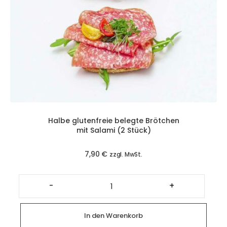
Halbe glutenfreie belegte Brötchen
mit Salami (2 Stück)
7,90
€
zzgl. MwSt.
Halbe
glutenfreie
-
+
belegte
Brötchen
mit
Salami
In den Warenkorb
(2