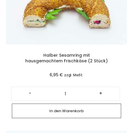
Halber Sesamring mit
hausgemachtem Frischkäse (2 Stück)
6,95
€
zzgl. MwSt.
Halber
Sesamring
-
+
mit
hausgemachtem
Frischkäse
(2
In den Warenkorb
Stück)
Menge