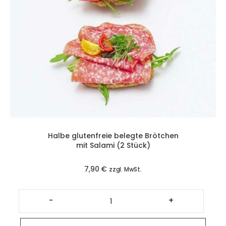
Halbe glutenfreie belegte Brötchen
mit Salami (2 Stück)
7,90
€
zzgl. MwSt.
Halbe
glutenfreie
-
+
belegte
Brötchen
mit