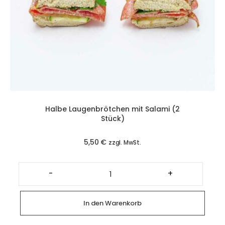
Halbe Laugenbrötchen mit Salami (2
Stück)
5,50
€
zzgl. MwSt.
Halbe
Laugenbrötchen
-
+
mit
Salami
(2
Stück)
In den Warenkorb
Menge