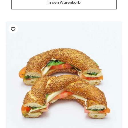
Salami
In den Warenkorb
(2
Stück)
Menge