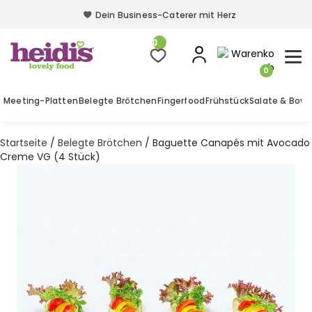
Dein Business-Caterer mit Herz
Dein Business-Caterer mit Herz
0
0
Meeting-Platten
Belegte Brötchen
Fingerfood
Frühstück
Salate & Bowl
Startseite
/
Belegte Brötchen
/ Baguette Canapés mit Avocado
Creme VG (4 Stück)