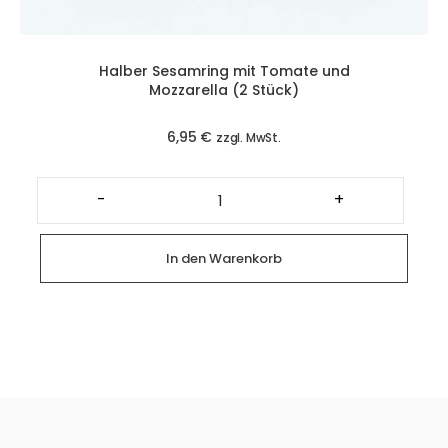
Halber Sesamring mit Tomate und
Mozzarella (2 Stück)
6,95
€
zzgl. MwSt.
Halber
Sesamring
-
+
mit
Tomate
und
Mozzarella
In den Warenkorb
(2
Stück)
Menge