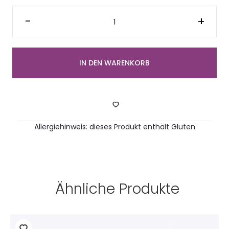
Baguette
Canapés
-
+
mit
Avocado
Creme
VG
(4
Stück)
IN DEN WARENKORB
Menge
Allergiehinweis: dieses Produkt enthält Gluten
Ähnliche Produkte