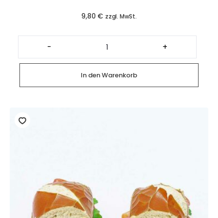
9,80
€
zzgl. MwSt.
Glutenfreies
Gemüsebrot
-
+
mit
Schinken
(2
Stück)
In den Warenkorb
Menge