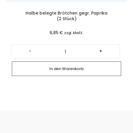
Halbe belegte Brötchen gegr. Paprika
(2 Stück)
6,85
€
zzgl. MwSt.
Halbe
belegte
-
+
Brötchen
gegr.
Paprika
(2
In den Warenkorb
Stück)
Menge