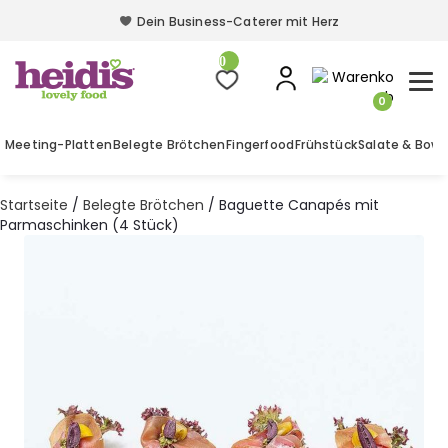
Dein Business-Caterer mit Herz
Dein Business-Caterer mit Herz
0
0
Meeting-Platten
Belegte Brötchen
Fingerfood
Frühstück
Salate & Bowl
Startseite
/
Belegte Brötchen
/ Baguette Canapés mit
Parmaschinken (4 Stück)