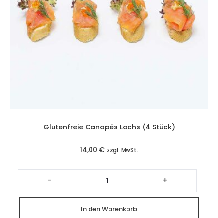
Glutenfreie Canapés Lachs (4 Stück)
14,00
€
zzgl. MwSt.
Glutenfreie
Canapés
-
+
Lachs
(4
Stück)
Menge
In den Warenkorb