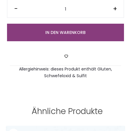
Baguette
Canapés
-
+
mit
Parmaschinken
(4
Stück)
Menge
IN DEN WARENKORB
Allergiehinweis: dieses Produkt enthält Gluten,
Schwefeloxid & Sulfit
Ähnliche Produkte