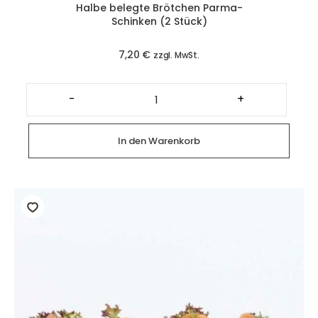
Halbe belegte Brötchen Parma-
Schinken (2 Stück)
7,20
€
zzgl. MwSt.
Halbe
belegte
-
+
Brötchen
Parma-
Schinken
(2
In den Warenkorb
Stück)
Menge