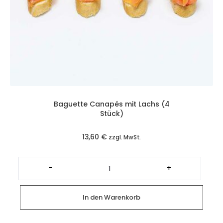
Baguette Canapés mit Lachs (4
Stück)
13,60
€
zzgl. MwSt.
Baguette
Canapés
-
+
mit
Lachs
(4
Stück)
In den Warenkorb
Menge