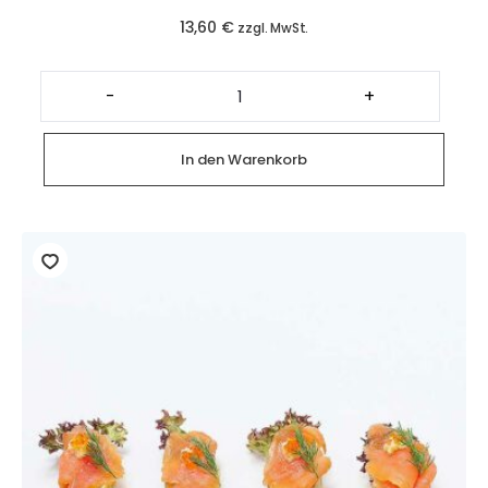
13,60
€
zzgl. MwSt.
Baguette
Canapés
-
+
mit
Brie
(4
Stück)
In den Warenkorb
Menge