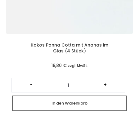
Kokos Panna Cotta mit Ananas im
Glas (4 Stück)
19,80
€
zzgl. MwSt.
Kokos
Panna
-
+
Cotta
mit
Ananas
im
In den Warenkorb
Glas
(4
Stück)
Menge