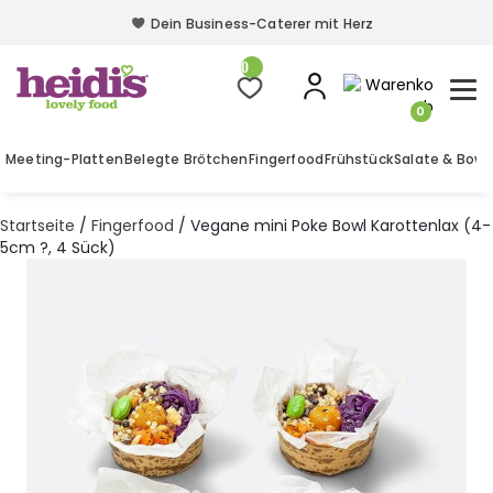
Dein Business-Caterer mit Herz
Dein Business-Caterer mit Herz
0
0
Meeting-Platten
Belegte Brötchen
Fingerfood
Frühstück
Salate & Bowl
Startseite
/
Fingerfood
/ Vegane mini Poke Bowl Karottenlax (4-
5cm ?, 4 Sück)