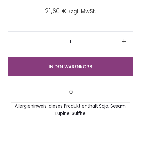
21,60
€
zzgl. MwSt.
Vegane
mini
-
+
Poke
Bowl
Karottenlax
(4-
5cm
?,
IN DEN WARENKORB
4
Sück)
Menge
Allergiehinweis: dieses Produkt enthält Soja, Sesam,
Lupine, Sulfite