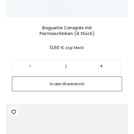
Baguette Canapés mit
Parmaschinken (4 Stück)
13,60
€
zzgl. MwSt.
Baguette
Canapés
-
+
mit
Parmaschinken
(4
Stück)
In den Warenkorb
Menge