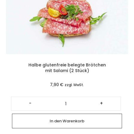
Halbe glutenfreie belegte Brötchen
mit Salami (2 Stück)
7,90
€
zzgl. MwSt.
Halbe
glutenfreie
-
+
belegte
Brötchen
mit
Salami
In den Warenkorb
(2
Stück)
Menge