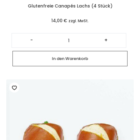
Glutenfreie Canapés Lachs (4 Stück)
14,00
€
zzgl. MwSt.
Glutenfreie
Canapés
-
+
Lachs
(4
Stück)
Menge
In den Warenkorb