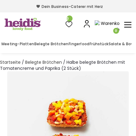
Dein Business-Caterer mit Herz
Dein Business-Caterer mit Herz
0
0
Meeting-Platten
Belegte Brötchen
Fingerfood
Frühstück
Salate & Bowl
Startseite
/
Belegte Brötchen
/ Halbe belegte Brötchen mit
Tomatencreme und Paprika (2 Stück)