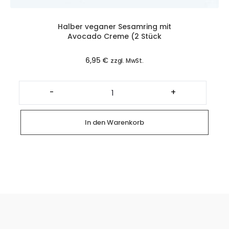
Halber veganer Sesamring mit
Avocado Creme (2 Stück
6,95
€
zzgl. MwSt.
Halber
veganer
-
+
Sesamring
mit
Avocado
Creme
In den Warenkorb
(2
Stück
Menge