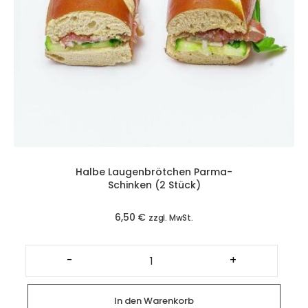
Halbe Laugenbrötchen Parma-
Schinken (2 Stück)
6,50
€
zzgl. MwSt.
Halbe
Laugenbrötchen
-
+
Parma-
Schinken
(2
Stück)
In den Warenkorb
Menge