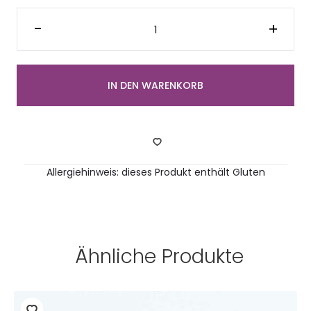
Halbe
belegte
-
+
Brötchen
mit
Tomatencreme
und
Paprika
(2
IN DEN WARENKORB
Stück)
Menge
Allergiehinweis: dieses Produkt enthält Gluten
Ähnliche Produkte