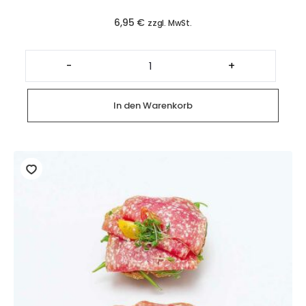
6,95
€
zzgl. MwSt.
Halber
Sesamring
-
+
mit
hausgemachtem
Frischkäse
(2
In den Warenkorb
Stück)
Menge