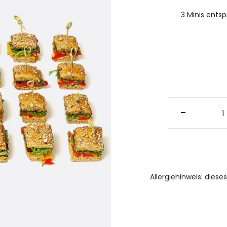
3 Minis ents
Plat
Heid
-
Mini
Veg
Orie
(28
Stü
Men
Allergiehinweis: diese