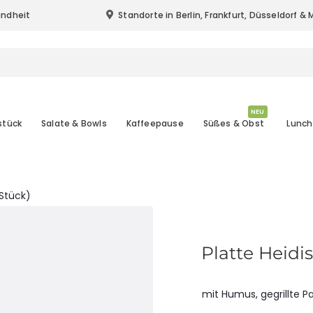
undheit
Standorte in Berlin, Frankfurt, Düsseldorf 
Standort & Lieferung in Berlin, Frankfurt (
NEU
stück
Salate & Bowls
Kaffeepause
Süßes & Obst
Lunch
 Stück)
Platte Heidi
mit Humus, gegrillte P