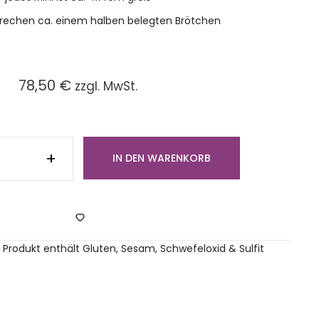
prechen ca. einem halben belegten Brötchen
78,50
€
zzgl. MwSt.
te
is
+
IN DEN WARENKORB
s
an
nt
ck)
ge
s Produkt enthält Gluten, Sesam, Schwefeloxid & Sulfit