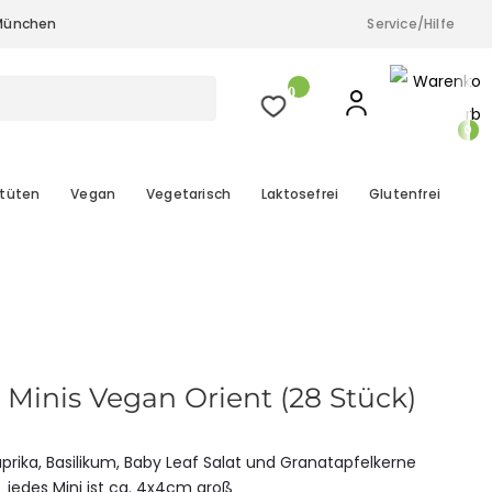
& München
Service/Hilfe
a.M.), Düsseldorf, Köln und München
0
0
tüten
Vegan
Vegetarisch
Laktosefrei
Glutenfrei
s Minis Vegan Orient (28 Stück)
aprika, Basilikum, Baby Leaf Salat und Granatapfelkerne
jedes Mini ist ca. 4x4cm groß