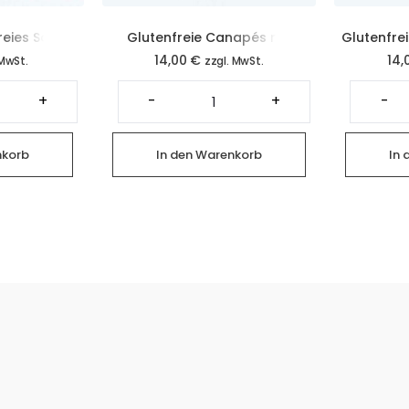
reies Saaten
Glutenfreie Canapés mit
Glutenfre
14,00
€
14,
o Creme (2
Parma-Schinken (4 Stück)
 MwSt.
zzgl. MwSt.
ganes
Glutenfreie
Canapés
+
-
+
-
utenfreies
mit
aten
Parma-
ot
Schinken
t
(4
nkorb
In den Warenkorb
In 
ocado
Stück)
eme
Menge
ück)
nge