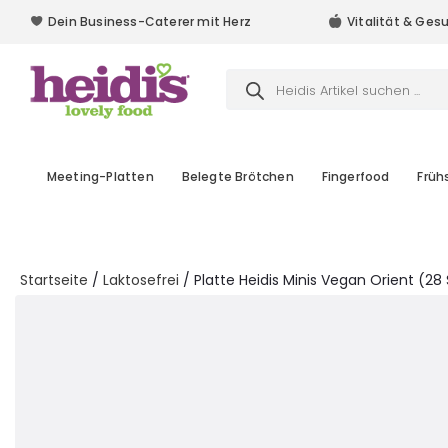
Dein Business-Caterer mit Herz
Vitalität & Ges
Dein Business-Caterer mit Herz
Products
search
Meeting-Platten
Belegte Brötchen
Fingerfood
Früh
Startseite
/
Laktosefrei
/ Platte Heidis Minis Vegan Orient (28