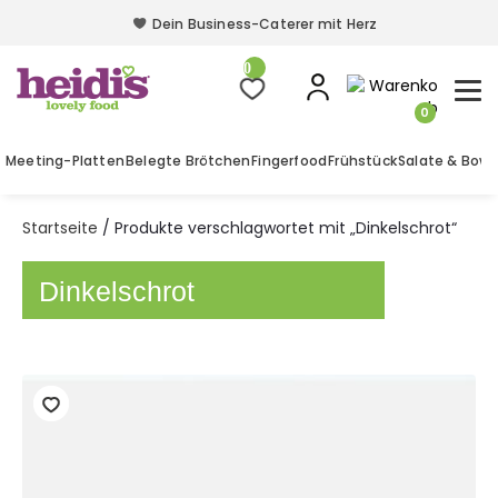
Dein Business-Caterer mit Herz
Dein Business-Caterer mit Herz
0
0
Meeting-Platten
Belegte Brötchen
Fingerfood
Frühstück
Salate & Bowl
Startseite
/ Produkte verschlagwortet mit „Dinkelschrot“
Dinkelschrot