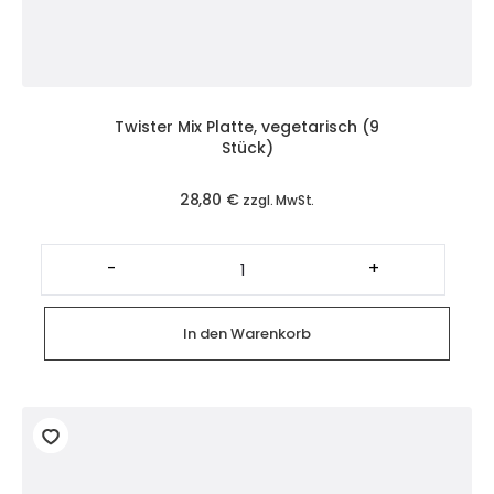
Twister Mix Platte, vegetarisch (9
Stück)
28,80
€
zzgl. MwSt.
Twister
Mix
-
+
Platte,
vegetarisch
(9
Stück)
In den Warenkorb
Menge