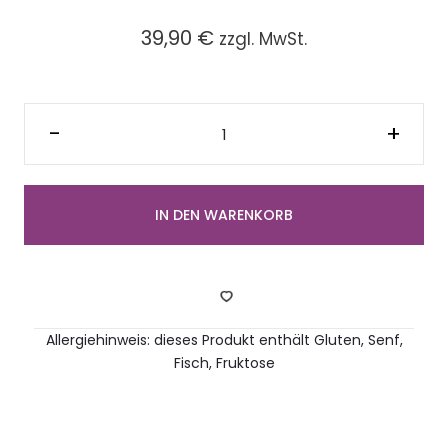
39,90
€
zzgl. MwSt.
Platte
"B"
-
+
mit
gemischt
belegten
halben
Brötchen
(12
IN DEN WARENKORB
Stück)
Menge
Allergiehinweis: dieses Produkt enthält Gluten, Senf,
Fisch, Fruktose