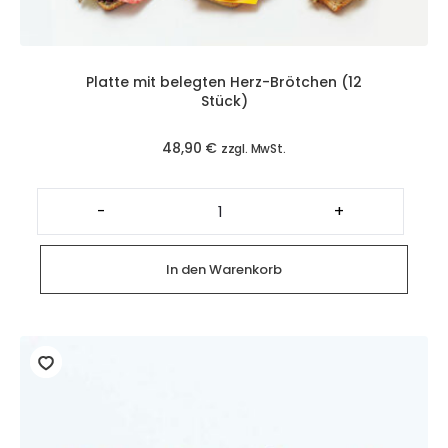
Platte mit belegten Herz-Brötchen (12
Stück)
48,90
€
zzgl. MwSt.
Platte
mit
-
+
belegten
Herz-
Brötchen
(12
In den Warenkorb
Stück)
Menge