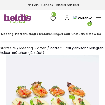
Dein Business-Caterer mit Herz
Dein Business-Caterer mit Herz
0
0
Meeting-Platten
Belegte Brötchen
Fingerfood
Frühstück
Salate & Bowl
Startseite
/
Meeting-Platten
/ Platte “B” mit gemischt belegten
halben Brötchen (12 Stück)