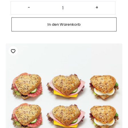
Platte
Heidis
-
+
Minis
Salmon
(28
Stück)
In den Warenkorb
Menge