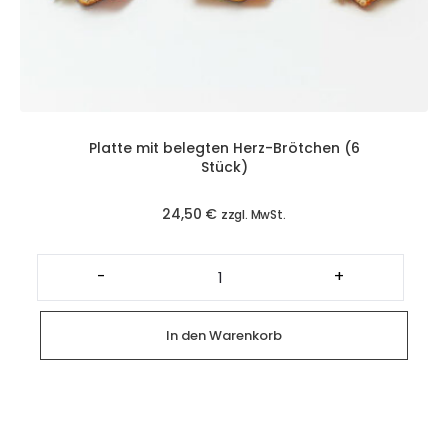
Platte mit belegten Herz-Brötchen (6
Stück)
24,50
€
zzgl. MwSt.
Platte
mit
-
+
belegten
Herz-
Brötchen
(6
In den Warenkorb
Stück)
Menge