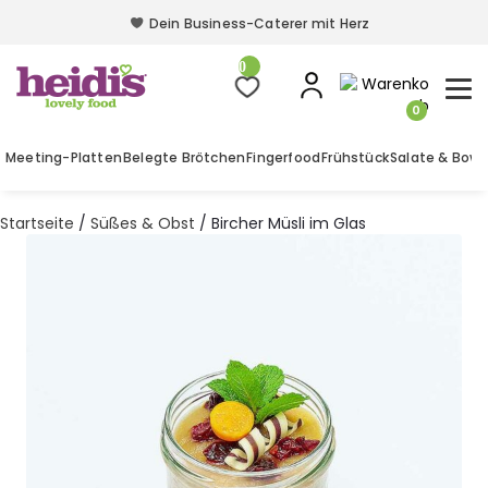
Dein Business-Caterer mit Herz
Dein Business-Caterer mit Herz
0
0
Meeting-Platten
Belegte Brötchen
Fingerfood
Frühstück
Salate & Bowl
Startseite
/
Süßes & Obst
/ Bircher Müsli im Glas