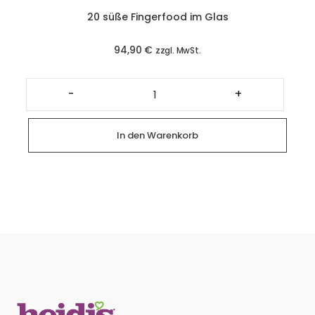
20 süße Fingerfood im Glas
94,90
€
zzgl. MwSt.
20
süße
-
+
Fingerfood
im
Glas
Menge
In den Warenkorb