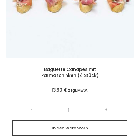
Baguette Canapés mit
Parmaschinken (4 Stück)
13,60
€
zzgl. MwSt.
Baguette
Canapés
-
+
mit
Parmaschinken
(4
Stück)
In den Warenkorb
Menge