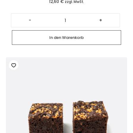
12,60
€
zzgl. MwSt.
Macarons
(5
-
+
Stück)
Menge
In den Warenkorb