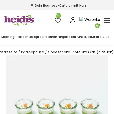
Dein Business-Caterer mit Herz
Dein Business-Caterer mit Herz
0
0
Meeting-Platten
Belegte Brötchen
Fingerfood
Frühstück
Salate & Bowl
Startseite
/
Kaffeepause
/ Cheesecake-Apfel im Glas (4 Stück)