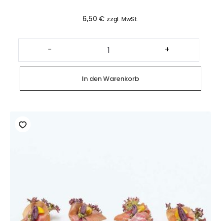
6,50
€
zzgl. MwSt.
veganer
Kirsch-
-
+
Streuselkuchen
(4
Mini
Stückchen)
In den Warenkorb
Menge