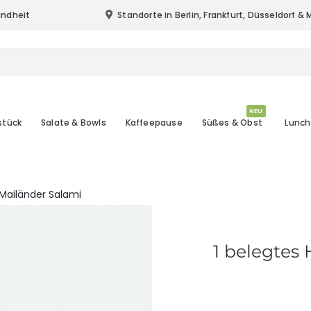
undheit
Standorte in Berlin, Frankfurt, Düsseldorf 
Standort & Lieferung in Berlin, Frankfurt (
NEU
stück
Salate & Bowls
Kaffeepause
Süßes & Obst
Lunch
 Mailänder Salami
1 belegtes