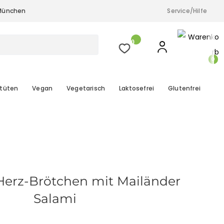
& München
Service/Hilfe
a.M.), Düsseldorf, Köln und München
0
0
tüten
Vegan
Vegetarisch
Laktosefrei
Glutenfrei
 Herz-Brötchen mit Mailänder
Salami