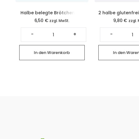
Halbe belegte Brötchen mit
2 halbe glutenfre
6,50
€
9,80
€
Avocado (2 Stück)
mit Sala
zzgl. MwSt.
zzgl.
Halbe
2
belegte
ha
-
+
-
Brötchen
gl
mit
Fo
Avocado
mi
(2
Sa
In den Warenkorb
In den Ware
Stück)
Me
Menge