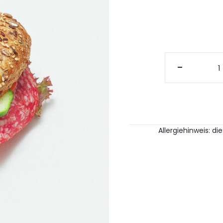
1
bel
-
Her
Brö
mit
Mai
Sal
Men
Allergiehinweis: d