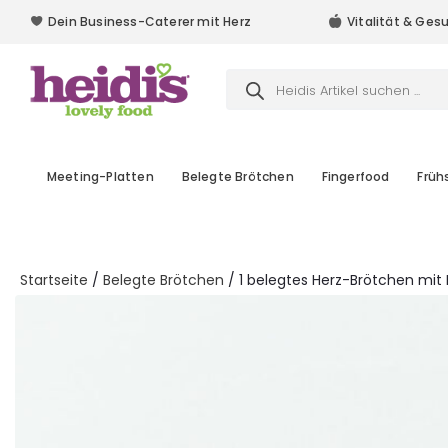
Dein Business-Caterer mit Herz
Vitalität & Ges
Dein Business-Caterer mit Herz
Products
search
Meeting-Platten
Belegte Brötchen
Fingerfood
Früh
Startseite
/
Belegte Brötchen
/ 1 belegtes Herz-Brötchen mit