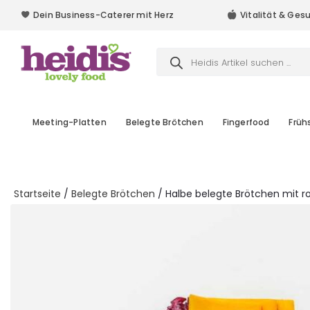
Dein Business-Caterer mit Herz
Vitalität & Ges
Dein Business-Caterer mit Herz
Products
search
Meeting-Platten
Belegte Brötchen
Fingerfood
Früh
Startseite
/
Belegte Brötchen
/ Halbe belegte Brötchen mit 