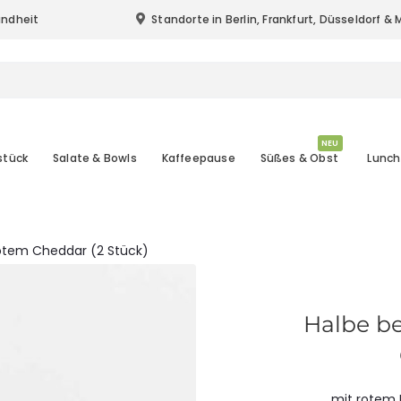
undheit
Standorte in Berlin, Frankfurt, Düsseldorf 
Standort & Lieferung in Berlin, Frankfurt (
NEU
stück
Salate & Bowls
Kaffeepause
Süßes & Obst
Lunch
rotem Cheddar (2 Stück)
Halbe be
mit rotem 