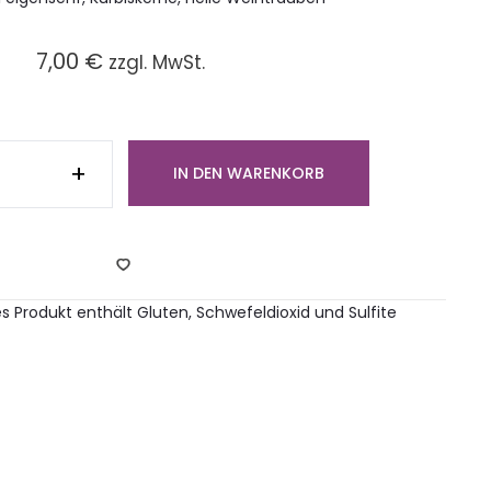
7,00
€
zzgl. MwSt.
be
egte
+
IN DEN WARENKORB
tchen
em
ddar
ck)
ge
ses Produkt enthält Gluten, Schwefeldioxid und Sulfite