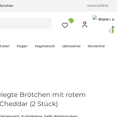
& München
Service/Hilfe
a.M.), Düsseldorf, Köln und München
0
0
tüten
Vegan
Vegetarisch
Laktosefrei
Glutenfrei
legte Brötchen mit rotem
Cheddar (2 Stück)
Feigensenf, Kürbiskerne, helle Weintrauben