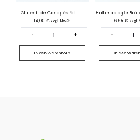
Glutenfreie Canapés Brie (4
Halbe belegte Bröt
14,00
€
6,95
€
Stück)
(2 Stüc
zzgl. MwSt.
zzgl.
Glutenfreie
Ha
Canapés
be
-
+
-
Brie
Br
(4
mi
Stück)
Br
Menge
(2
In den Warenkorb
In den Ware
St
Me