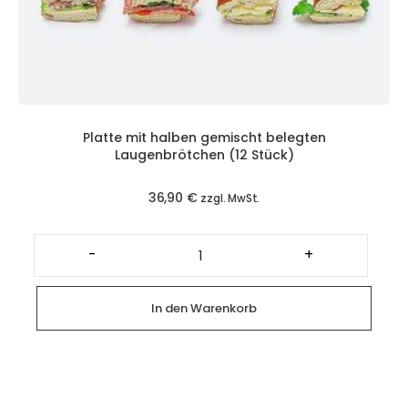
Platte mit halben gemischt belegten
Laugenbrötchen (12 Stück)
36,90
€
zzgl. MwSt.
Platte
mit
-
+
halben
gemischt
belegten
Laugenbrötchen
In den Warenkorb
(12
Stück)
Menge