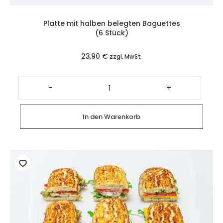
Platte mit halben belegten Baguettes
(6 Stück)
23,90
€
zzgl. MwSt.
Platte
mit
-
+
halben
belegten
Baguettes
(6
In den Warenkorb
Stück)
Menge