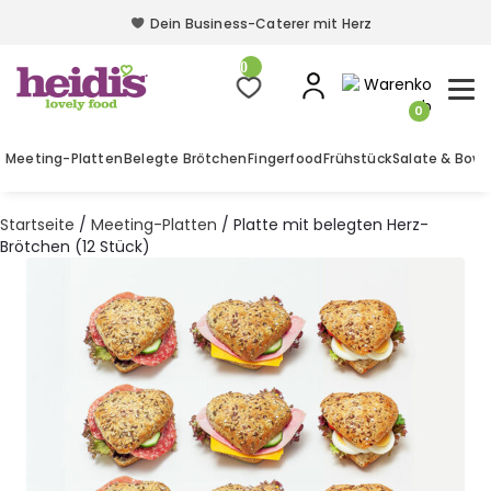
Dein Business-Caterer mit Herz
Dein Business-Caterer mit Herz
0
0
Meeting-Platten
Belegte Brötchen
Fingerfood
Frühstück
Salate & Bowl
Startseite
/
Meeting-Platten
/ Platte mit belegten Herz-
Brötchen (12 Stück)