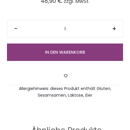
48,90
€
zzgl. MwSt.
Platte
mit
-
+
belegten
Herz-
Brötchen
(12
Stück)
Menge
IN DEN WARENKORB
Allergiehinweis: dieses Produkt enthält Gluten,
Sesamsamen, Laktose, Eier