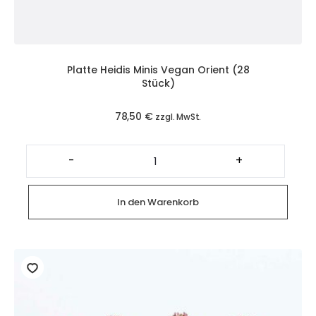
Platte Heidis Minis Vegan Orient (28
Stück)
78,50
€
zzgl. MwSt.
Platte
Heidis
-
+
Minis
Vegan
Orient
(28
In den Warenkorb
Stück)
Menge