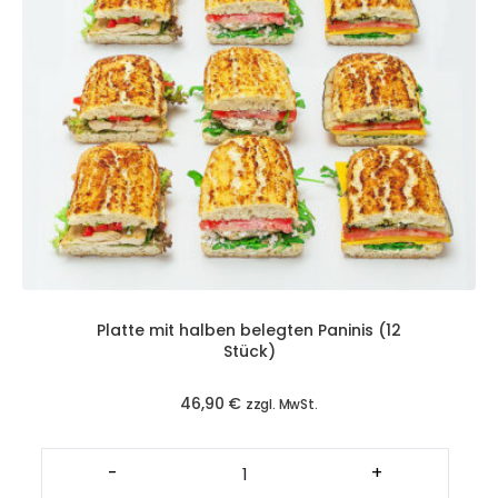
Platte mit halben belegten Paninis (12
Stück)
46,90
€
zzgl. MwSt.
Platte
mit
-
+
halben