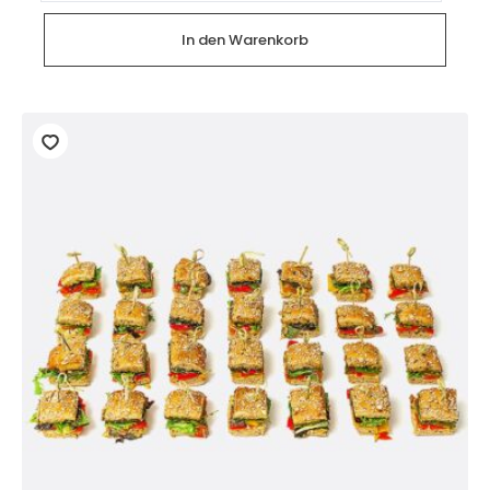
belegten
Paninis
(12
In den Warenkorb
Stück)
Menge