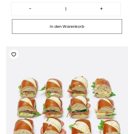
Platte
mit
-
+
gemischten
Baguette
Canapés
(12
In den Warenkorb
Stück)
Menge