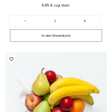
6,95
€
zzgl. MwSt.
Halbe
belegte
-
+
Brötchen
mit
Gouda
Käse
In den Warenkorb
(2
Stück)
Menge