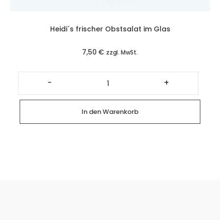
Heidi´s frischer Obstsalat im Glas
7,50
€
zzgl. MwSt.
Heidi
´s
-
+
frischer
Obstsalat
im
Glas
In den Warenkorb
Menge