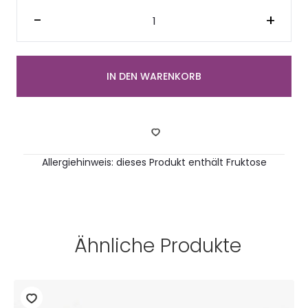
Kleiner
Obstkorb
-
+
(10
Stück
Handobst)
Menge
IN DEN WARENKORB
Allergiehinweis: dieses Produkt enthält Fruktose
Ähnliche Produkte