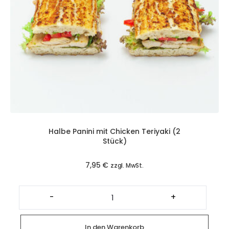
Halbe Panini mit Chicken Teriyaki (2
Stück)
7,95
€
zzgl. MwSt.
Halbe
Panini
-
+
mit
Chicken
Teriyaki
(2
In den Warenkorb