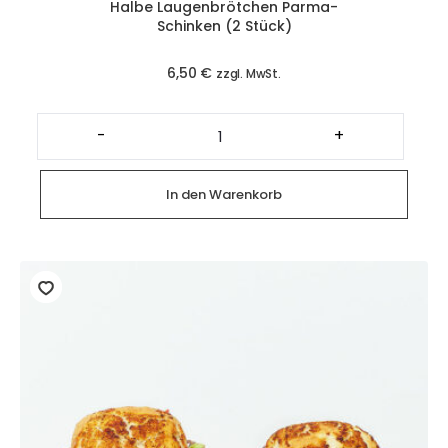
Halbe Laugenbrötchen Parma-
Schinken (2 Stück)
6,50
€
zzgl. MwSt.
Halbe
Laugenbrötchen
-
+
Parma-
Schinken
(2
Stück)
In den Warenkorb
Menge