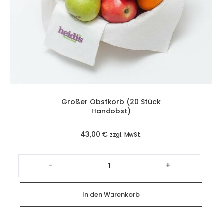
Großer Obstkorb (20 Stück
Handobst)
43,00
€
zzgl. MwSt.
Großer
Obstkorb
-
+
(20
Stück
Handobst)
Menge
In den Warenkorb