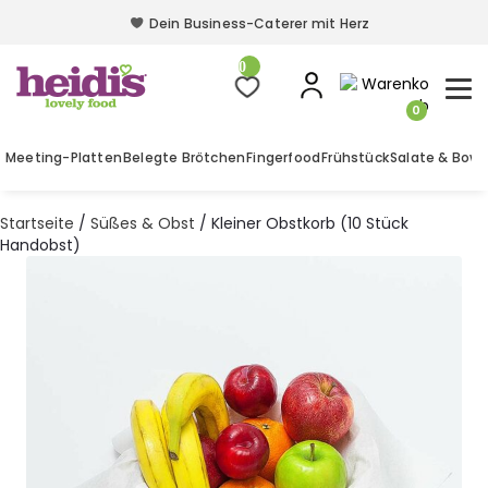
Dein Business-Caterer mit Herz
Dein Business-Caterer mit Herz
0
0
Meeting-Platten
Belegte Brötchen
Fingerfood
Frühstück
Salate & Bowl
Startseite
/
Süßes & Obst
/ Kleiner Obstkorb (10 Stück
Handobst)