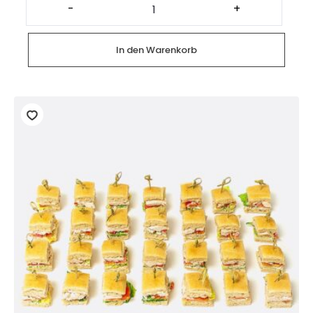
Hähnchen
-
+
(4x
2
halbe
Stück)
In den Warenkorb
Menge