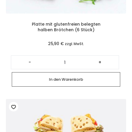
Platte mit glutenfreien belegten
halben Brötchen (6 Stück)
25,90
€
zzgl. MwSt.
Platte
mit
-
+
glutenfreien
belegten
halben
Brötchen
In den Warenkorb
(6
Stück)
Menge