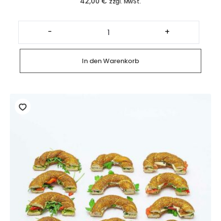
42,00
€
zzgl. MwSt.
Platte
mit
-
+
glutenfreien
Baguette
Canapés
(12
In den Warenkorb
Stück)
Menge