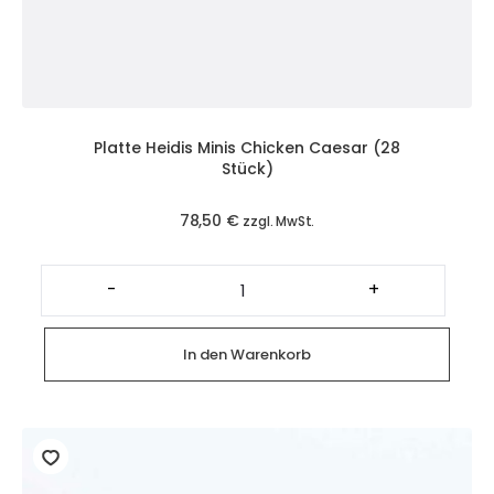
Platte Heidis Minis Chicken Caesar (28
Stück)
78,50
€
zzgl. MwSt.
Platte
Heidis
-
+
Minis
Chicken
Caesar
(28
In den Warenkorb
Stück)
Menge