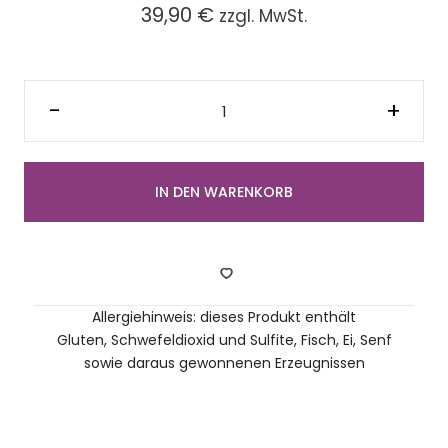
39,90
€
zzgl. MwSt.
Platte
"D"
-
+
mit
gemischt
belegten
halben
Brötchen
(12
IN DEN WARENKORB
Stück)
Menge
Allergiehinweis: dieses Produkt enthält
Gluten, Schwefeldioxid und Sulfite, Fisch, Ei, Senf
sowie daraus gewonnenen Erzeugnissen