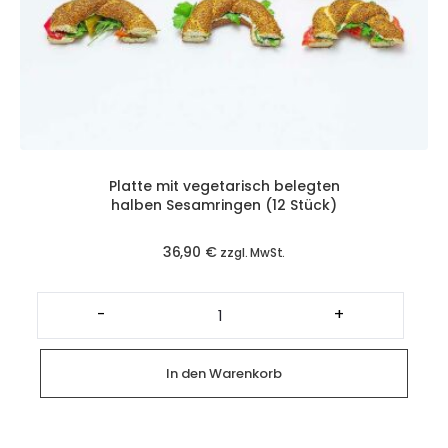
Platte mit vegetarisch belegten
halben Sesamringen (12 Stück)
36,90
€
zzgl. MwSt.
Platte
mit
-
+
vegetarisch
belegten
halben
Sesamringen
In den Warenkorb
(12
Stück)
Menge