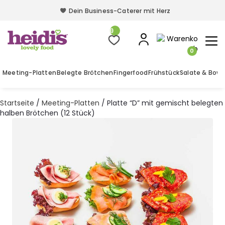
Dein Business-Caterer mit Herz
Dein Business-Caterer mit Herz
0
0
Meeting-Platten
Belegte Brötchen
Fingerfood
Frühstück
Salate & Bowl
Startseite
/
Meeting-Platten
/ Platte “D” mit gemischt belegten
halben Brötchen (12 Stück)