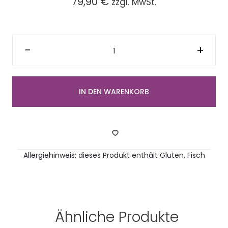
79,90
€
zzgl. MwSt.
Platte
Heidis
-
+
Minis
Salmon
(28
Stück)
Menge
IN DEN WARENKORB
Allergiehinweis: dieses Produkt enthält Gluten, Fisch
Ähnliche Produkte