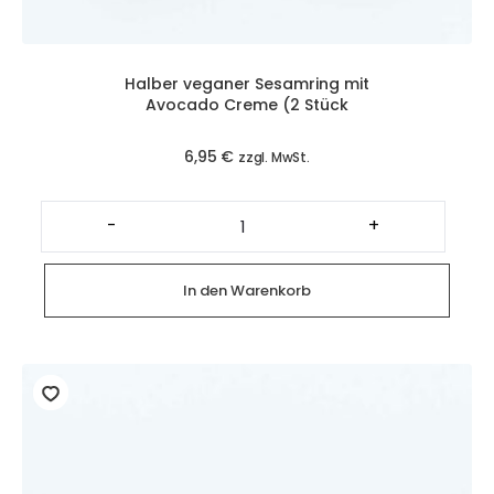
Halber veganer Sesamring mit
Avocado Creme (2 Stück
6,95
€
zzgl. MwSt.
Halber
veganer
-
+
Sesamring
mit
Avocado
Creme
In den Warenkorb
(2
Stück
Menge