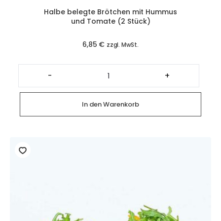
Halbe belegte Brötchen mit Hummus
und Tomate (2 Stück)
6,85
€
zzgl. MwSt.
Halbe
belegte
-
+
Brötchen
mit
Hummus
und
In den Warenkorb
Tomate
(2
Stück)
Menge