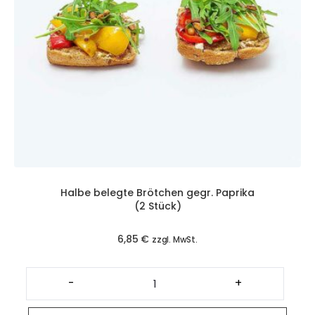
Halbe belegte Brötchen gegr. Paprika
(2 Stück)
6,85
€
zzgl. MwSt.
Halbe
belegte
-
+
Brötchen
gegr.
Paprika