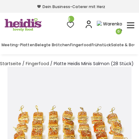
Dein Business-Caterer mit Herz
Dein Business-Caterer mit Herz
0
0
Meeting-Platten
Belegte Brötchen
Fingerfood
Frühstück
Salate & Bowl
Startseite
/
Fingerfood
/ Platte Heidis Minis Salmon (28 Stück)