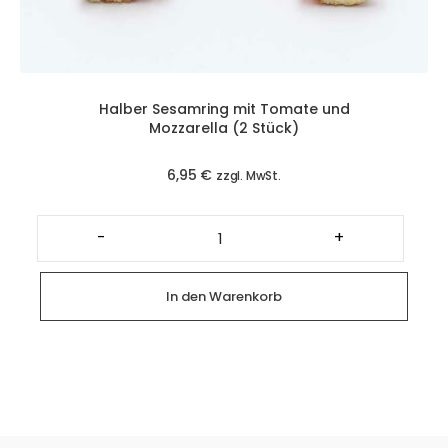
Halber Sesamring mit Tomate und
Mozzarella (2 Stück)
6,95
€
zzgl. MwSt.
Halber
Sesamring
-
+
mit
Tomate
und
Mozzarella
In den Warenkorb
(2
Stück)
Menge