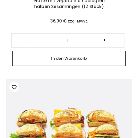
Platte mit vegetarisch belegten
halben Sesamringen (12 Stück)
36,90
€
zzgl. MwSt.
Platte
mit
-
+
vegetarisch
belegten
halben
Sesamringen
In den Warenkorb
(12
Stück)
Menge