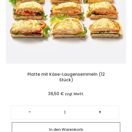
Platte mit Käse-Laugensemmeln (12
Stück)
36,50
€
zzgl. MwSt.
Platte
mit
-
+
Käse-
Laugensemmeln
(12
Stück)
In den Warenkorb