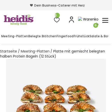
Dein Business-Caterer mit Herz
Dein Business-Caterer mit Herz
0
0
Meeting-Platten
Belegte Brötchen
Fingerfood
Frühstück
Salate & Bowl
Startseite
/
Meeting-Platten
/ Platte mit gemischt belegten
halben Protein Bageln (12 Stück)