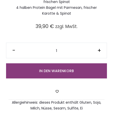
frischen Spinat
4 halben Protein Bagel mit Parmesan, frischer
Karotte & Spinat
39,90
€
zzgl. MwSt.
Platte
mit
-
+
gemischt
belegten
halben
Protein
Bageln
(12
IN DEN WARENKORB
Stück)
Menge
Allergiehinweis: dieses Produkt enthält Gluten, Soja,
Milch, Nüsse, Sesam, Sulfite, Ei