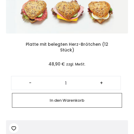
Platte mit belegten Herz-Brötchen (12
Stück)
48,90
€
zzgl. MwSt.
Platte
mit
-
+
belegten
Herz-
Brötchen
(12
In den Warenkorb
Stück)
Menge