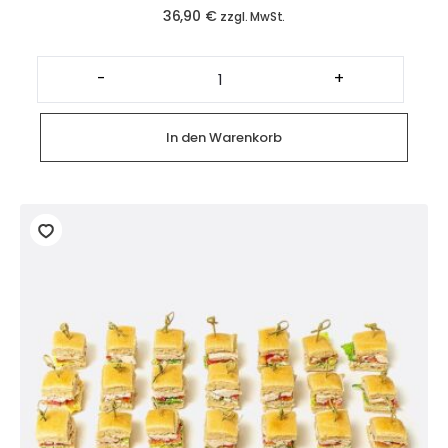
36,90
€
zzgl. MwSt.
Platte
mit
-
+
halben
gemischt
belegten
Laugenbrötchen
In den Warenkorb
(12
Stück)
Menge