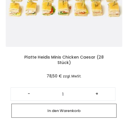
Platte Heidis Minis Chicken Caesar (28
Stück)
78,50
€
zzgl. MwSt.
Platte
Heidis
-
+
Minis
Chicken
Caesar
(28
In den Warenkorb
Stück)
Menge