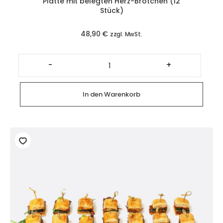
Platte mit belegten Herz-Brötchen (12
Stück)
48,90
€
zzgl. MwSt.
Platte
mit
-
+
belegten
Herz-
Brötchen
(12
In den Warenkorb
Stück)
Menge