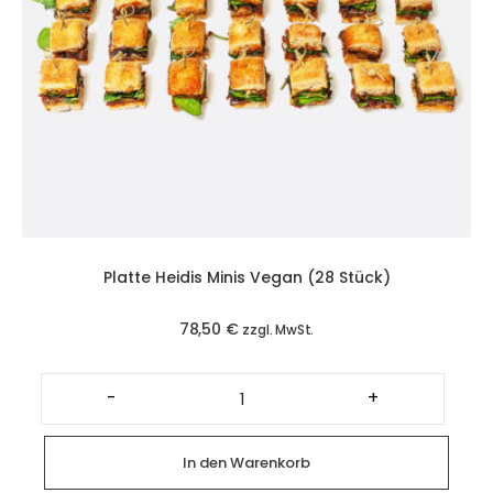
Platte Heidis Minis Vegan (28 Stück)
78,50
€
zzgl. MwSt.
Platte
Heidis
-
+
Minis
Vegan
(28
Stück)
In den Warenkorb
Menge