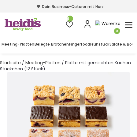
Dein Business-Caterer mit Herz
Dein Business-Caterer mit Herz
0
0
Meeting-Platten
Belegte Brötchen
Fingerfood
Frühstück
Salate & Bowl
Startseite
/
Meeting-Platten
/ Platte mit gemischten Kuchen
Stückchen (12 Stück)