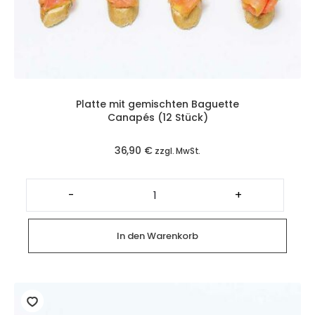
Platte mit gemischten Baguette
Canapés (12 Stück)
36,90
€
zzgl. MwSt.
Platte
mit
-
+
gemischten
Baguette
Canapés
(12
In den Warenkorb
Stück)
Menge