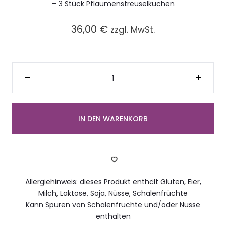
– 3 Stück Pflaumenstreuselkuchen
36,00
€
zzgl. MwSt.
Platte
mit
-
+
gemischten
Kuchen
Stückchen
(12
Stück)
Menge
IN DEN WARENKORB
Allergiehinweis: dieses Produkt enthält Gluten, Eier,
Milch, Laktose, Soja, Nüsse, Schalenfrüchte
Kann Spuren von Schalenfrüchte und/oder Nüsse
enthalten