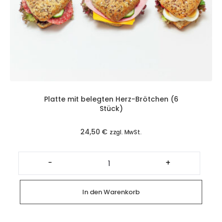
Platte mit belegten Herz-Brötchen (6
Stück)
24,50
€
zzgl. MwSt.
Platte
mit
-
+
belegten
Herz-
Brötchen
(6
In den Warenkorb
Stück)
Menge