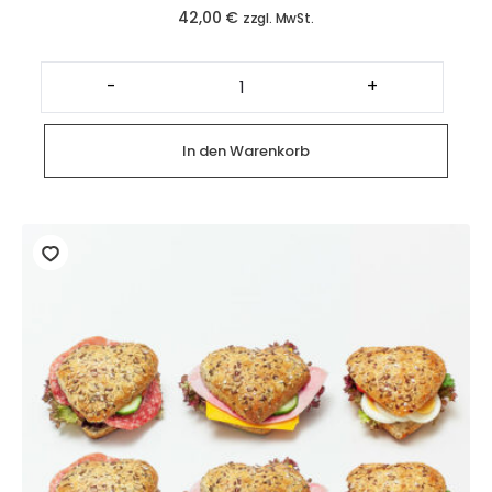
42,00
€
zzgl. MwSt.
Platte
mit
-
+
glutenfreien
Baguette
Canapés
(12
In den Warenkorb
Stück)
Menge