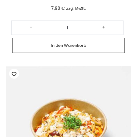
7,90
€
zzgl. MwSt.
Heidis
gemischter
-
+
Salat
Menge
In den Warenkorb