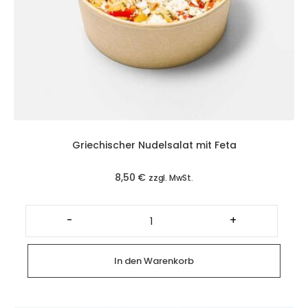
Griechischer Nudelsalat mit Feta
8,50
€
zzgl. MwSt.
Griechischer
Nudelsalat
-
+
mit
Feta
Menge
In den Warenkorb