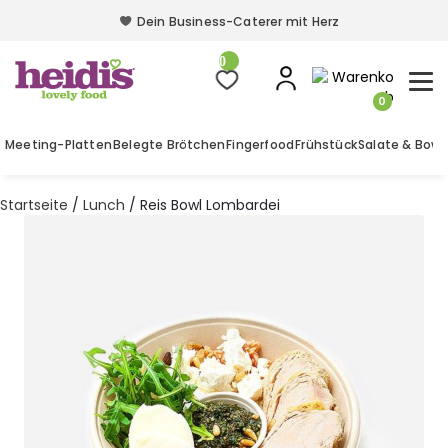
Dein Business-Caterer mit Herz
Dein Business-Caterer mit Herz
0
0
Meeting-Platten
Belegte Brötchen
Fingerfood
Frühstück
Salate & Bowl
Startseite
/
Lunch
/ Reis Bowl Lombardei