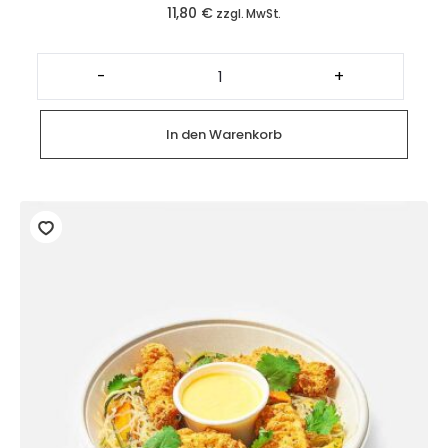
11,80
€
zzgl. MwSt.
Chicken
Poke
-
+
Bowl
Menge
In den Warenkorb