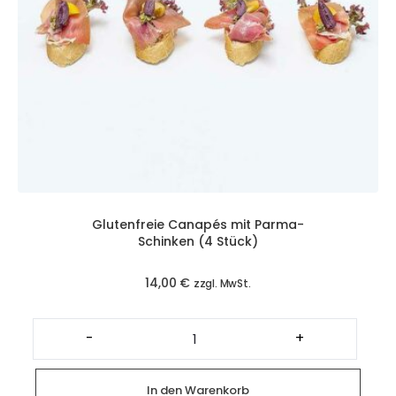
Glutenfreie Canapés mit Parma-
Schinken (4 Stück)
14,00
€
zzgl. MwSt.
Glutenfreie
Canapés
-
+
mit
Parma-
Schinken
(4
In den Warenkorb