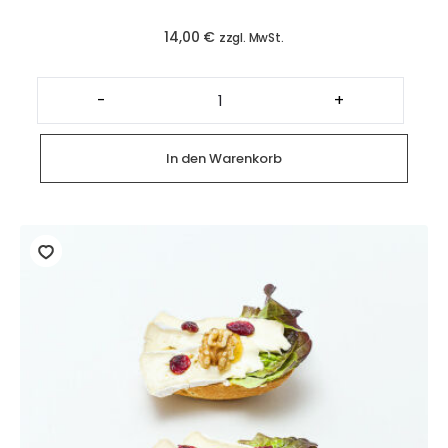
14,00
€
zzgl. MwSt.
Glutenfreie
Canapés
-
+
Lachs
(4
Stück)
Menge
In den Warenkorb