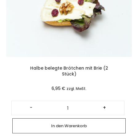
Halbe belegte Brötchen mit Brie (2
Stück)
6,95
€
zzgl. MwSt.
Halbe
belegte
-
+
Brötchen
mit
Brie
(2
In den Warenkorb
Stück)
Menge