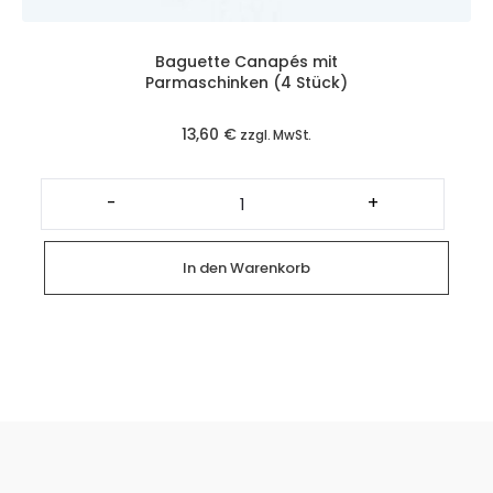
Baguette Canapés mit
Parmaschinken (4 Stück)
13,60
€
zzgl. MwSt.
Baguette
Canapés
-
+
mit
Parmaschinken
(4
Stück)
In den Warenkorb
Menge