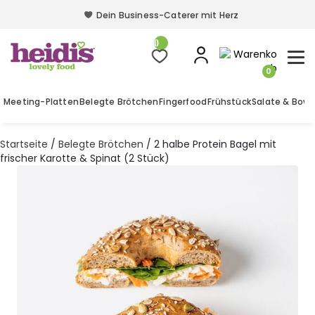
Dein Business-Caterer mit Herz
Dein Business-Caterer mit Herz
0
0
Meeting-Platten
Belegte Brötchen
Fingerfood
Frühstück
Salate & Bowl
Startseite
/
Belegte Brötchen
/ 2 halbe Protein Bagel mit
frischer Karotte & Spinat (2 Stück)