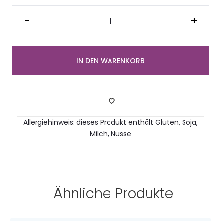
2
halbe
-
+
Protein
Bagel
mit
frischer
Karotte
&
IN DEN WARENKORB
Spinat
(2
Stück)
Menge
Allergiehinweis: dieses Produkt enthält Gluten, Soja,
Milch, Nüsse
Ähnliche Produkte