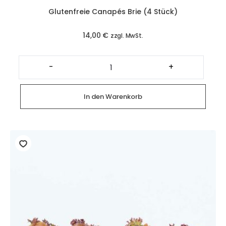
Glutenfreie Canapés Brie (4 Stück)
14,00
€
zzgl. MwSt.
Glutenfreie
Canapés
-
+
Brie
(4
Stück)
Menge
In den Warenkorb