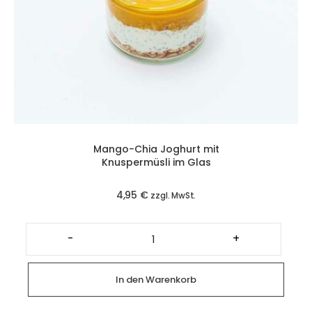
Mango-Chia Joghurt mit
Knuspermüsli im Glas
4,95
€
zzgl. MwSt.
Mango-
Chia
-
+
Joghurt
mit
Knuspermüsli
im
In den Warenkorb
Glas
Menge