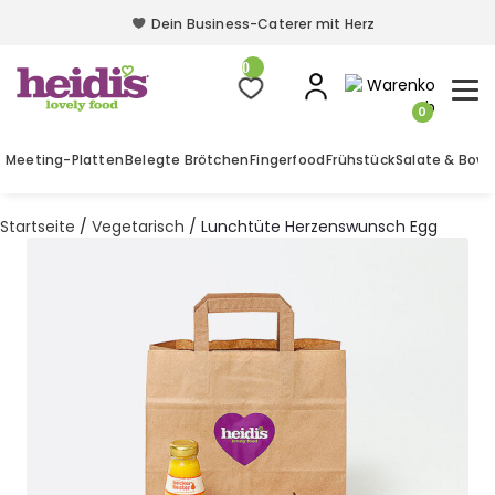
Dein Business-Caterer mit Herz
Dein Business-Caterer mit Herz
0
0
Meeting-Platten
Belegte Brötchen
Fingerfood
Frühstück
Salate & Bowl
Startseite
/
Vegetarisch
/ Lunchtüte Herzenswunsch Egg