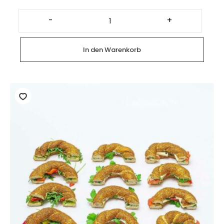
Vegane
&
-
+
glutenfreie
Frucht
&
Protein
In den Warenkorb
Bowl
Menge