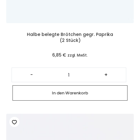
Halbe belegte Brötchen gegr. Paprika
(2 Stück)
6,85
€
zzgl. MwSt.
Halbe
belegte
-
+
Brötchen
gegr.
Paprika
(2
In den Warenkorb
Stück)
Menge