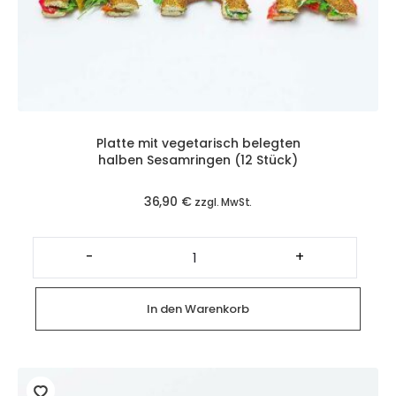
Platte mit vegetarisch belegten
halben Sesamringen (12 Stück)
36,90
€
zzgl. MwSt.
Platte
mit
-
+
vegetarisch
belegten
halben
Sesamringen
In den Warenkorb
(12
Stück)
Menge