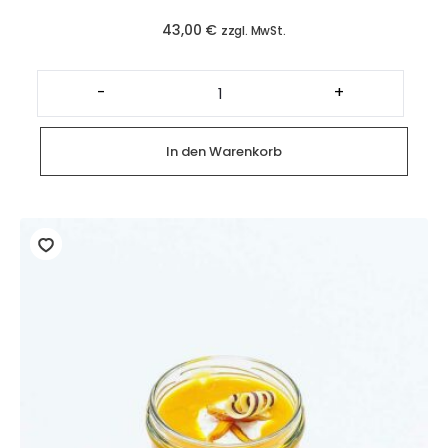
43,00
€
zzgl. MwSt.
Großer
Obstkorb
-
+
(20
Stück
Handobst)
Menge
In den Warenkorb