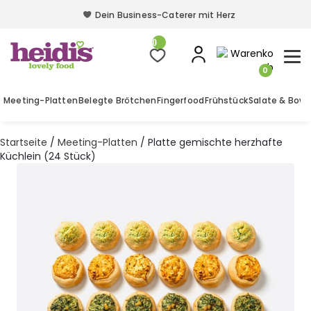
Dein Business-Caterer mit Herz
Dein Business-Caterer mit Herz
0
0
Meeting-Platten
Belegte Brötchen
Fingerfood
Frühstück
Salate & Bowl
Startseite
/
Meeting-Platten
/ Platte gemischte herzhafte
Küchlein (24 Stück)