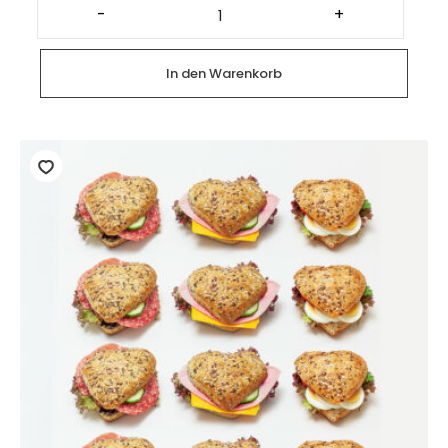
Heidis
-
+
Minis
(28
Stück)
Menge
In den Warenkorb