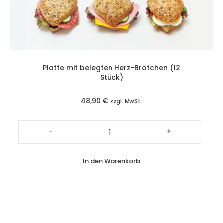
Platte mit belegten Herz-Brötchen (12
Stück)
48,90
€
zzgl. MwSt.
Platte
mit
-
+
belegten
Herz-
Brötchen
(12
In den Warenkorb
Stück)
Menge