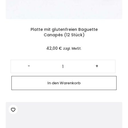
Platte mit glutenfreien Baguette
Canapés (12 Stück)
42,00
€
zzgl. MwSt.
Platte
mit
-
+
glutenfreien
Baguette
Canapés
(12
In den Warenkorb
Stück)
Menge