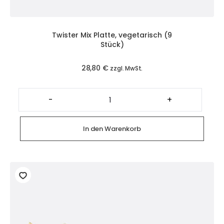
Twister Mix Platte, vegetarisch (9
Stück)
28,80
€
zzgl. MwSt.
Twister
Mix
-
+
Platte,
vegetarisch
(9
Stück)
In den Warenkorb
Menge