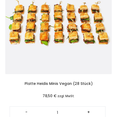
Platte Heidis Minis Vegan (28 Stück)
78,50
€
zzgl. MwSt.
Platte
Heidis
-
+
Minis