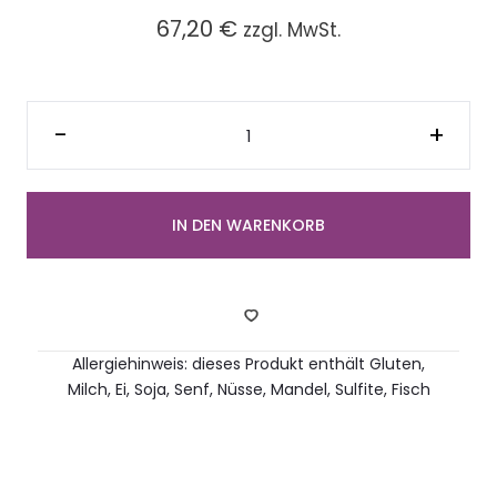
67,20
€
zzgl. MwSt.
Platte
gemischte
-
+
herzhafte
Küchlein
(24
Stück)
Menge
IN DEN WARENKORB
Allergiehinweis: dieses Produkt enthält Gluten,
Milch, Ei, Soja, Senf, Nüsse, Mandel, Sulfite, Fisch