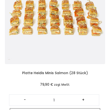
Platte Heidis Minis Salmon (28 Stück)
79,90
€
zzgl. MwSt.
Platte
Heidis
-
+
Minis
Salmon
(28