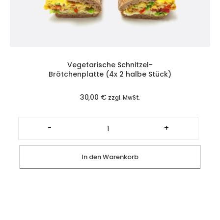
Vegetarische Schnitzel-
Brötchenplatte (4x 2 halbe Stück)
30,00
€
zzgl. MwSt.
Vegetarische
Schnitzel-
-
+
Brötchenplatte
(4x
2
halbe
In den Warenkorb
Stück)
Menge