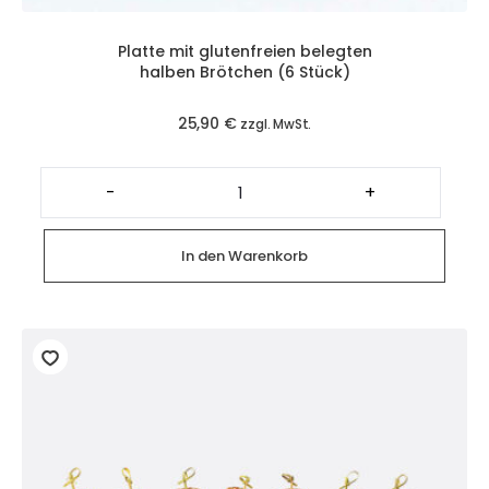
Platte mit glutenfreien belegten
halben Brötchen (6 Stück)
25,90
€
zzgl. MwSt.
Platte
mit
-
+
glutenfreien
belegten
halben
Brötchen
In den Warenkorb
(6
Stück)
Menge