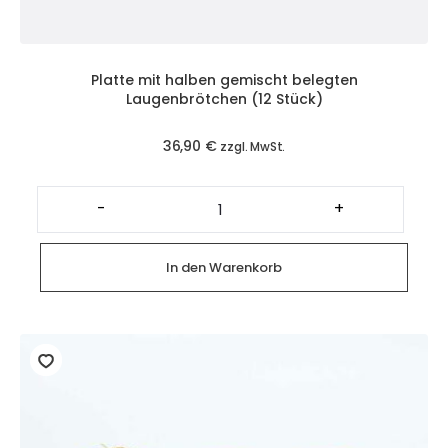
Platte mit halben gemischt belegten
Laugenbrötchen (12 Stück)
36,90
€
zzgl. MwSt.
Platte
mit
-
+
halben
gemischt
belegten
Laugenbrötchen
In den Warenkorb
(12
Stück)
Menge