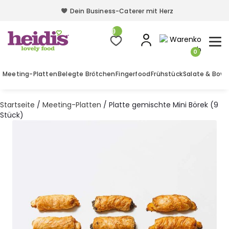
Dein Business-Caterer mit Herz
Dein Business-Caterer mit Herz
0
0
Meeting-Platten
Belegte Brötchen
Fingerfood
Frühstück
Salate & Bowl
Startseite
/
Meeting-Platten
/ Platte gemischte Mini Börek (9
Stück)