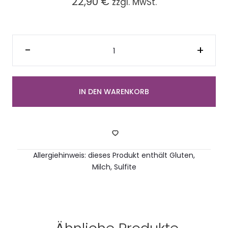
22,90
€
zzgl. MwSt.
Platte
gemischte
-
+
Mini
Börek
(9
Stück)
Menge
IN DEN WARENKORB
Allergiehinweis: dieses Produkt enthält Gluten,
Milch, Sulfite