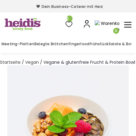
Dein Business-Caterer mit Herz
Dein Business-Caterer mit Herz
0
0
Meeting-Platten
Belegte Brötchen
Fingerfood
Frühstück
Salate & Bowl
Startseite
/
Vegan
/ Vegane & glutenfreie Frucht & Protein Bowl