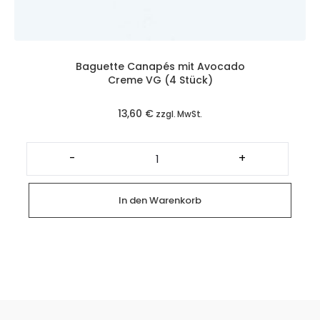
Baguette Canapés mit Avocado
Creme VG (4 Stück)
13,60
€
zzgl. MwSt.
Baguette
Canapés
-
+
mit
Avocado
Creme
VG
In den Warenkorb
(4
Stück)
Menge