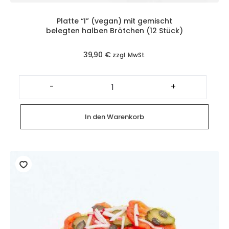
Platte “I” (vegan) mit gemischt
belegten halben Brötchen (12 Stück)
39,90
€
zzgl. MwSt.
Platte
"I"
-
+
(vegan)
mit
gemischt
belegten
In den Warenkorb
halben
Brötchen
(12
Stück)
Menge