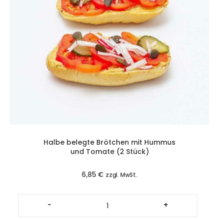
Halbe belegte Brötchen mit Hummus
und Tomate (2 Stück)
6,85
€
zzgl. MwSt.
Halbe
belegte
-
+
Brötchen
mit