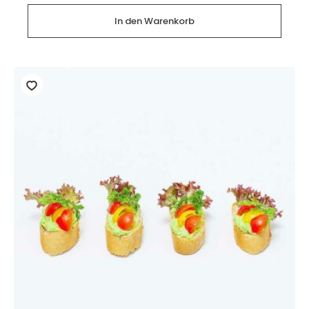
Hummus
und
In den Warenkorb
Tomate
(2
Stück)
Menge