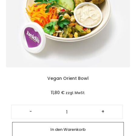
Vegan Orient Bowl
11,80
€
zzgl. MwSt.
Vegan
Orient
-
+
Bowl
Menge
In den Warenkorb