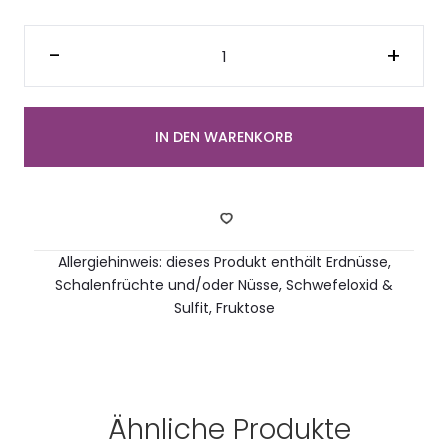
Vegane
&
-
+
glutenfreie
Frucht
&
Protein
Bowl
Menge
IN DEN WARENKORB
Allergiehinweis: dieses Produkt enthält Erdnüsse,
Schalenfrüchte und/oder Nüsse, Schwefeloxid &
Sulfit, Fruktose
Ähnliche Produkte