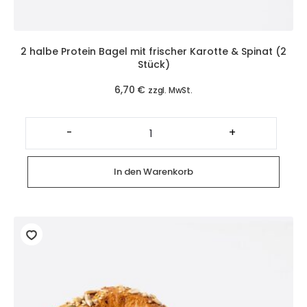
2 halbe Protein Bagel mit frischer Karotte & Spinat (2
Stück)
6,70
€
zzgl. MwSt.
2
halbe
-
+
Protein
Bagel
mit
frischer
In den Warenkorb
Karotte
&
Spinat
(2
Stück)
Menge