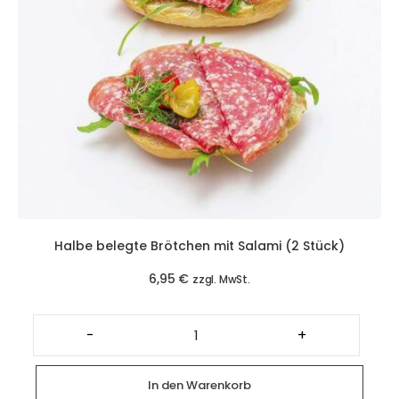
Halbe belegte Brötchen mit Salami (2 Stück)
6,95
€
zzgl. MwSt.
Halbe
belegte
-
+
Brötchen
mit
Salami
(2
In den Warenkorb
Stück)