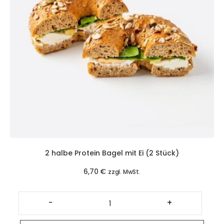
2 halbe Protein Bagel mit Ei (2 Stück)
6,70
€
zzgl. MwSt.
2
halbe
-
+
Protein
Bagel
mit