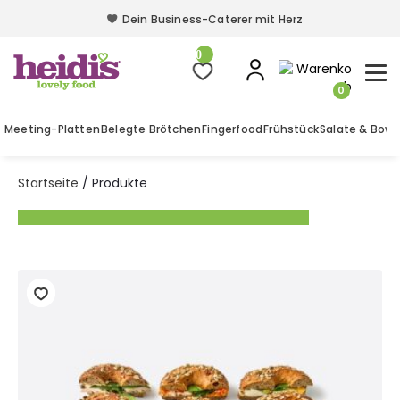
Dein Business-Caterer mit Herz
Dein Business-Caterer mit Herz
0
0
Meeting-Platten
Belegte Brötchen
Fingerfood
Frühstück
Salate & Bowl
Startseite
/ Produkte