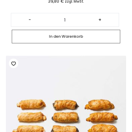
39,80
€
zzgl. MwSt.
Platte
gemischte
-
+
Mini
Börek
(18
Stück)
In den Warenkorb
Menge