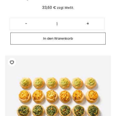
33,60
€
zzgl. MwSt.
Platte
gemischte
-
+
herzhafte
Küchlein
(12
Stück)
In den Warenkorb
Menge