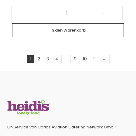
Platte
mit
-
+
gemischten
Kuchen
Stückchen
(12
In den Warenkorb
Stück)
Menge
1
2
3
4
…
9
10
11
→
Ein Service von Carlos Aviation Catering Network GmbH