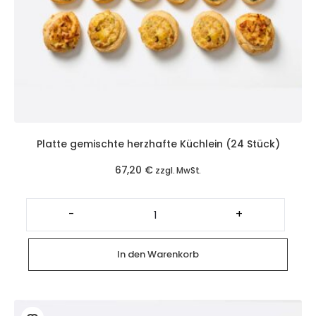
Platte gemischte herzhafte Küchlein (24 Stück)
67,20
€
zzgl. MwSt.
Platte
gemischte
-
+
herzhafte
Küchlein
(24
Stück)
In den Warenkorb
Menge