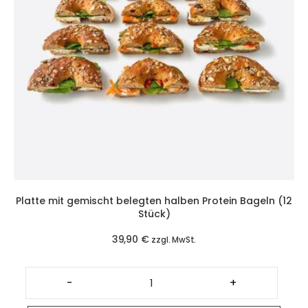
Platte mit gemischt belegten halben Protein Bageln (12
Stück)
39,90
€
zzgl. MwSt.
Platte
mit
-
+
gemischt
belegten