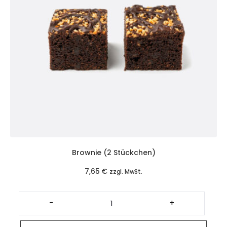
Brownie (2 Stückchen)
7,65
€
zzgl. MwSt.
Brownie
(2
-
+
Stückchen)
Menge