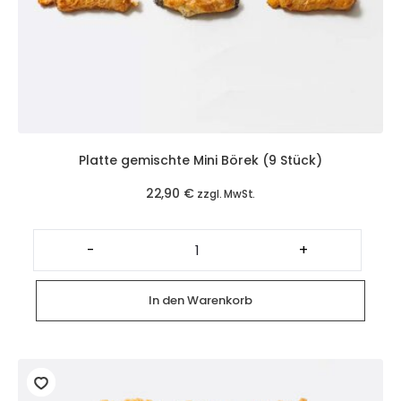
Platte gemischte Mini Börek (9 Stück)
22,90
€
zzgl. MwSt.
Platte
gemischte
-
+
Mini
Börek
(9
Stück)
In den Warenkorb
Menge