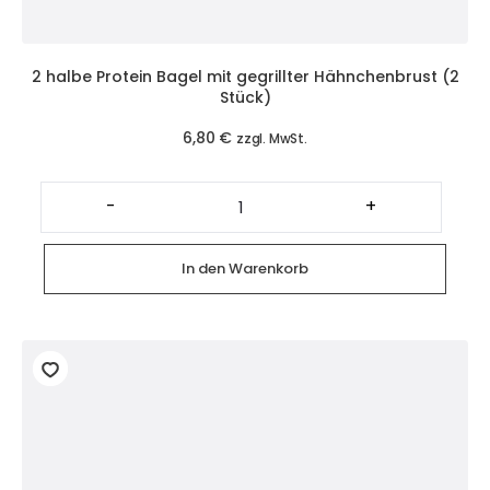
2 halbe Protein Bagel mit gegrillter Hähnchenbrust (2
Stück)
6,80
€
zzgl. MwSt.
2
halbe
-
+
Protein
Bagel
mit
gegrillter
In den Warenkorb
Hähnchenbrust
(2
Stück)
Menge