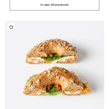
halben
Protein
In den Warenkorb
Bageln
(12
Stück)
Menge