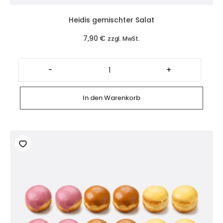
Heidis gemischter Salat
7,90
€
zzgl. MwSt.
Heidis
gemischter
-
+
Salat
Menge
In den Warenkorb